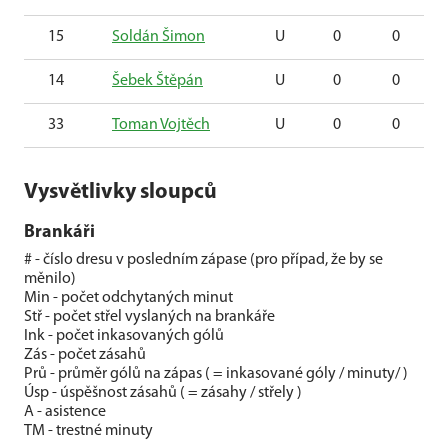
15
Soldán Šimon
U
0
0
14
Šebek Štěpán
U
0
0
33
Toman Vojtěch
U
0
0
Vysvětlivky sloupců
Brankáři
# - číslo dresu v posledním zápase (pro případ, že by se
měnilo)
Min - počet odchytaných minut
Stř - počet střel vyslaných na brankáře
Ink - počet inkasovaných gólů
Zás - počet zásahů
Prů - průměr gólů na zápas ( = inkasované góly / minuty/ )
Úsp - úspěšnost zásahů ( = zásahy / střely )
A - asistence
TM - trestné minuty