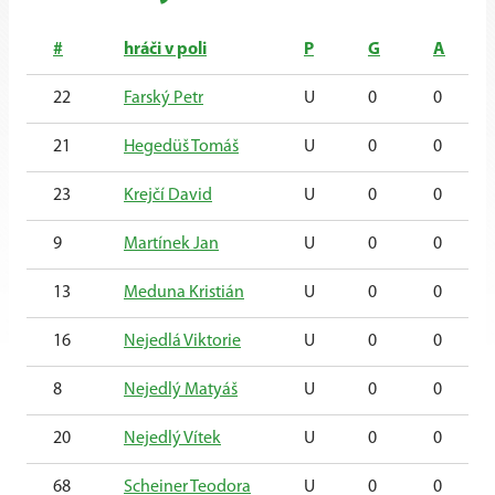
#
hráči v poli
P
G
A
22
Farský Petr
U
0
0
21
Hegedüš Tomáš
U
0
0
23
Krejčí David
U
0
0
9
Martínek Jan
U
0
0
13
Meduna Kristián
U
0
0
16
Nejedlá Viktorie
U
0
0
8
Nejedlý Matyáš
U
0
0
20
Nejedlý Vítek
U
0
0
68
Scheiner Teodora
U
0
0