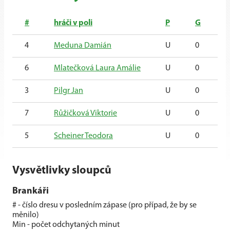
#
hráči v poli
P
G
4
Meduna Damián
U
0
0
6
Mlatečková Laura Amálie
U
0
0
3
Pilgr Jan
U
0
0
7
Růžičková Viktorie
U
0
0
5
Scheiner Teodora
U
0
0
Vysvětlivky sloupců
Brankáři
# - číslo dresu v posledním zápase (pro případ, že by se
měnilo)
Min - počet odchytaných minut