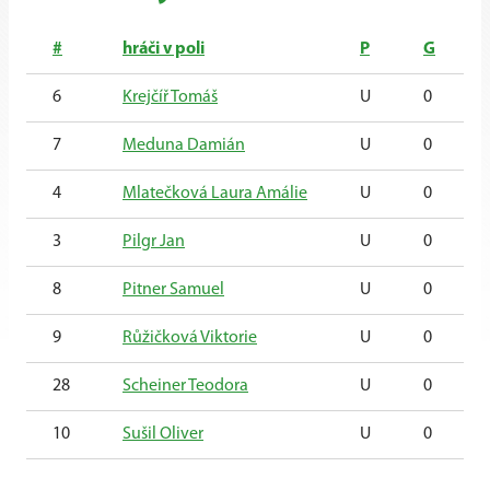
#
hráči v poli
P
G
6
Krejčíř Tomáš
U
0
7
Meduna Damián
U
0
4
Mlatečková Laura Amálie
U
0
3
Pilgr Jan
U
0
8
Pitner Samuel
U
0
9
Růžičková Viktorie
U
0
28
Scheiner Teodora
U
0
10
Sušil Oliver
U
0