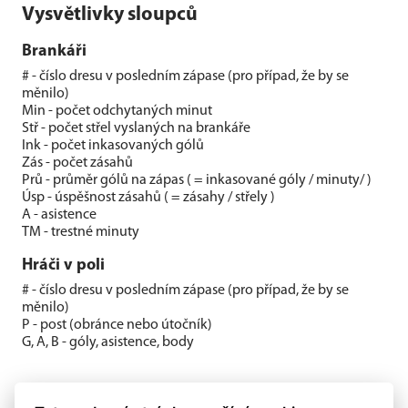
Vysvětlivky sloupců
Brankáři
# - číslo dresu v posledním zápase (pro případ, že by se
měnilo)
Min - počet odchytaných minut
Stř - počet střel vyslaných na brankáře
Ink - počet inkasovaných gólů
Zás - počet zásahů
Prů - průměr gólů na zápas ( = inkasované góly / minuty/ )
Úsp - úspěšnost zásahů ( = zásahy / střely )
A - asistence
TM - trestné minuty
Hráči v poli
# - číslo dresu v posledním zápase (pro případ, že by se
měnilo)
P - post (obránce nebo útočník)
G, A, B - góly, asistence, body